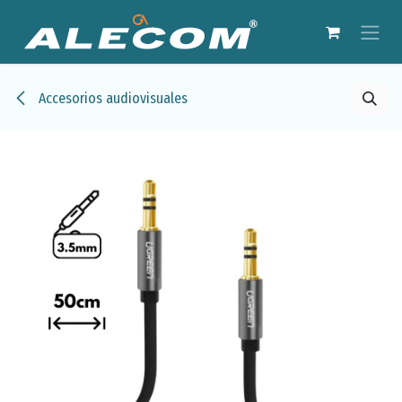
Ir al contenido
Accesorios audiovisuales