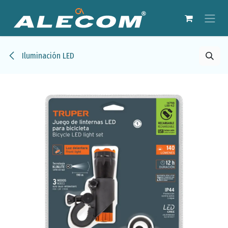
Ir al contenido
Iluminación LED