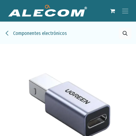
Ir al contenido
Componentes electrónicos