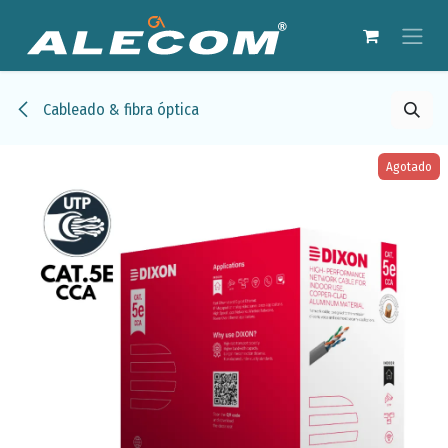
Ir al contenido
Cableado & fibra óptica
Agotado