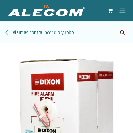
Ir al contenido
Alarmas contra incendio y robo