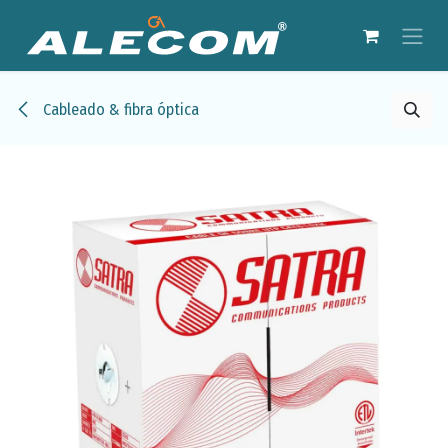
Ir al contenido
Cableado & fibra óptica