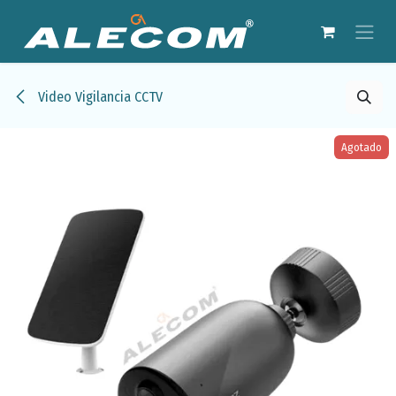
Ir al contenido
Video Vigilancia CCTV
Agotado