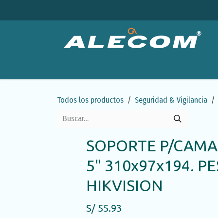
Ir al contenido
Productos
Categorías
Ofertas
Emp
Todos los productos
Seguridad & Vigilancia
SOPORTE P/CAMA
5" 310x97x194. P
HIKVISION
S/
55.93