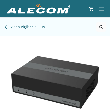
Ir al contenido
Video Vigilancia CCTV