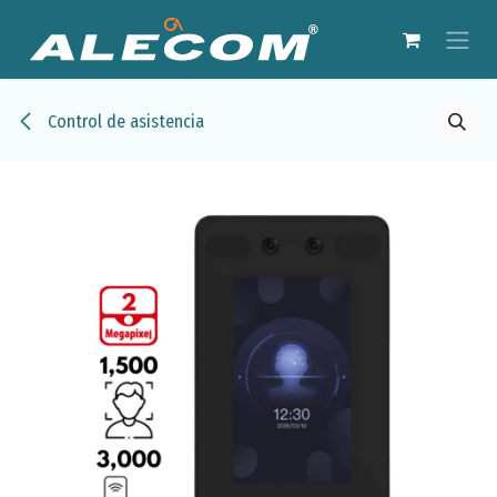
Ir al contenido
Control de asistencia