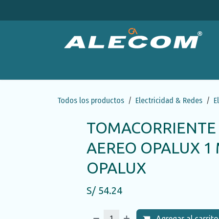
Ir al contenido
Productos
Categorías
Ofertas
Emp
Todos los productos
Electricidad & Redes
E
TOMACORRIENTE 
AEREO OPALUX 1
OPALUX
S/
54.24
Agregar al carrito