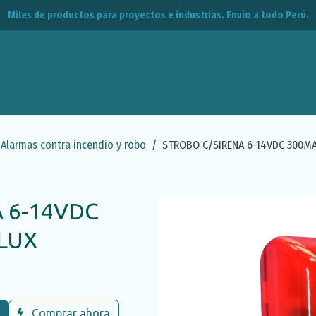
Miles de productos para proyectos e industrias. Envío a todo Perú.
leos
CPE
Contacto
Alarmas contra incendio y robo
STROBO C/SIRENA 6-14VDC 300M
 6-14VDC
LUX
Comprar ahora