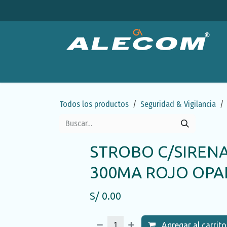
Ir al contenido
Productos
Categorías
Ofertas
Emp
Todos los productos
Seguridad & Vigilancia
STROBO C/SIRENA
300MA ROJO OPA
S/
0.00
Agregar al carrito