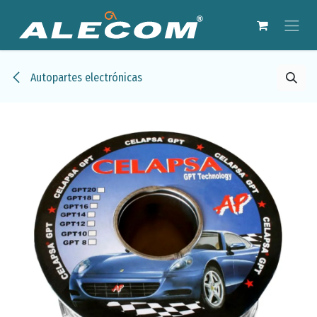
Ir al contenido
Autopartes electrónicas