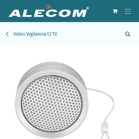
Ir al contenido
Video Vigilancia CCTV