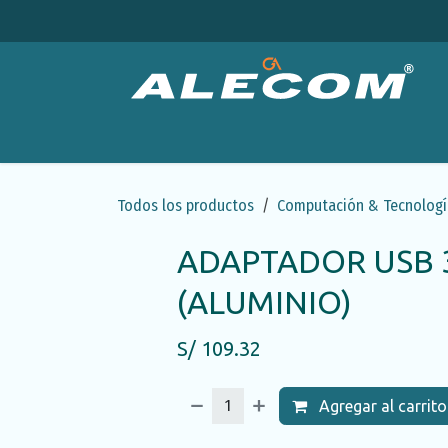
Ir al contenido
Productos
Categorías
Ofertas
Emp
Todos los productos
Computación & Tecnologí
ADAPTADOR USB 3
(ALUMINIO)
S/
109.32
Agregar al carrito