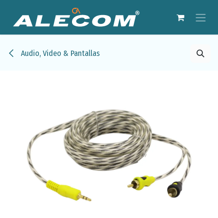
Ir al contenido
Audio, Video & Pantallas