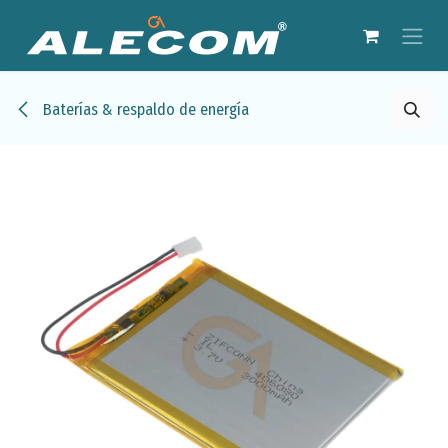
Ir al contenido
Baterías & respaldo de energía