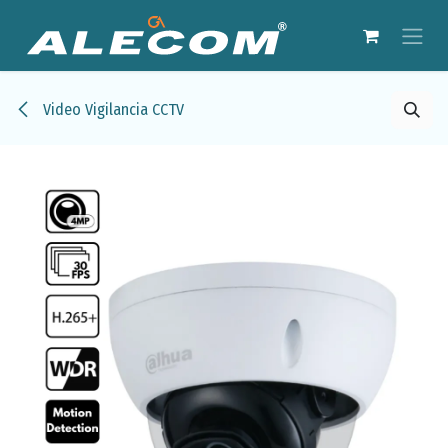
Ir al contenido
Video Vigilancia CCTV