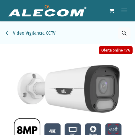
Ir al contenido
Video Vigilancia CCTV
Oferta online 15%