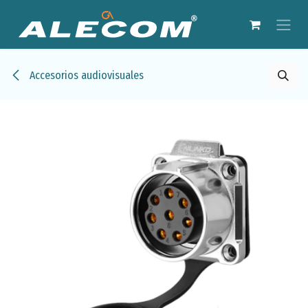
Ir al contenido
Accesorios audiovisuales