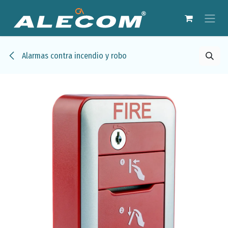
Ir al contenido
Alarmas contra incendio y robo