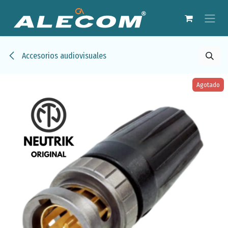
Ir al contenido
Accesorios audiovisuales
Agotado