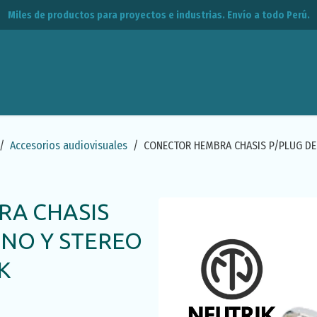
Miles de productos para proyectos e industrias. Envío a todo Perú.
leos
CPE
Contacto
Accesorios audiovisuales
CONECTOR HEMBRA CHASIS P/PLUG DE
A CHASIS
ONO Y STEREO
K