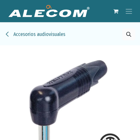
Ir al contenido
Accesorios audiovisuales