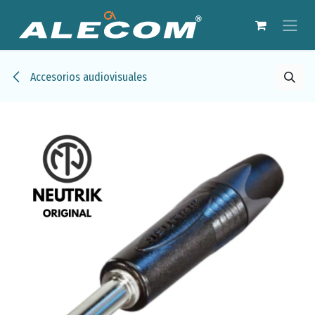
Ir al contenido
Accesorios audiovisuales