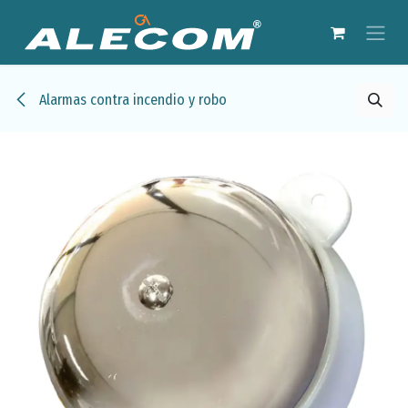
Ir al contenido
Alarmas contra incendio y robo