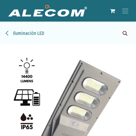
Ir al contenido
Iluminación LED