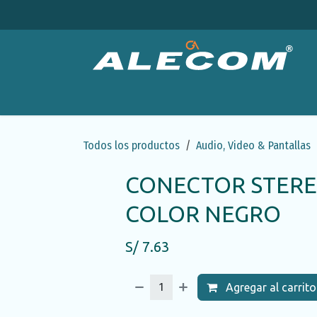
Ir al contenido
Productos
Categorías
Ofertas
Emp
Todos los productos
Audio, Video & Pantallas
CONECTOR STERE
COLOR NEGRO
S/
7.63
Agregar al carrito