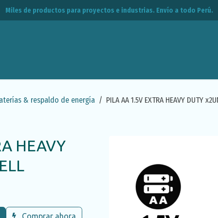
Miles de productos para proyectos e industrias. Envío a todo Perú.
leos
CPE
Contacto
aterías & respaldo de energía
PILA AA 1.5V EXTRA HEAVY DUTY x2U
RA HEAVY
ELL
Comprar ahora