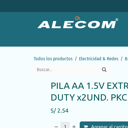
Ir al contenido
Productos
Categorías
Ofertas
Emp
Todos los productos
Electricidad & Redes
B
PILA AA 1.5V EXT
DUTY x2UND. PKC
S/
2.54
Agregar al carrito