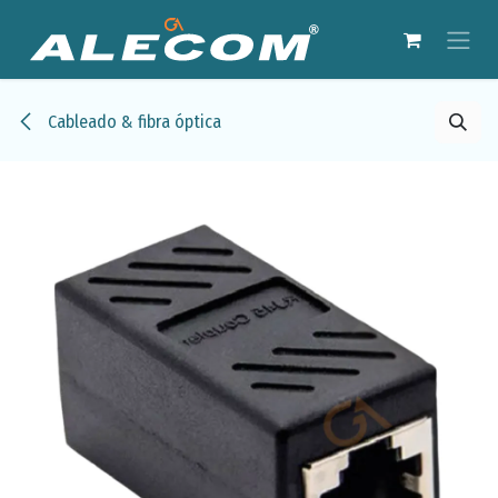
Ir al contenido
Cableado & fibra óptica