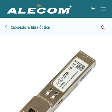
Ir al contenido
Cableado & fibra óptica