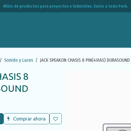
Miles de productos para proyectos e industrias. Envío a todo Perú.
leos
CPE
Contacto
Sonido y Luces
JACK SPEAKON CHASIS 8 PIN(4VIAS) DURASOUND
ASIS 8
ASOUND
Comprar ahora