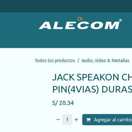
Ir al contenido
Productos
Categorías
Ofertas
Emp
Todos los productos
Audio, Video & Pantallas
JACK SPEAKON CH
PIN(4VIAS) DUR
S/
20.34
Agregar al carrito