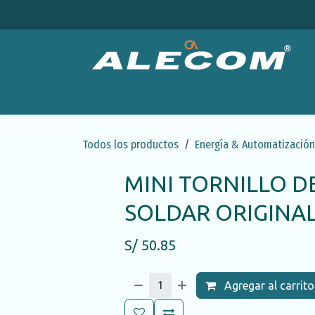
Ir al contenido
Productos
Categorías
Ofertas
Emp
Todos los productos
Energía & Automatización
MINI TORNILLO D
SOLDAR ORIGINA
S/
50.85
Agregar al carrito