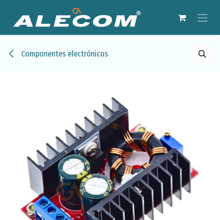
Ir al contenido
Componentes electrónicos