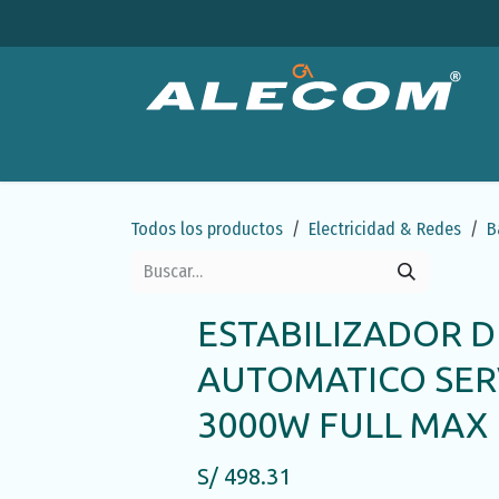
Ir al contenido
Productos
Categorías
Ofertas
Emp
Todos los productos
Electricidad & Redes
B
ESTABILIZADOR D
AUTOMATICO SE
3000W FULL MAX
S/
498.31