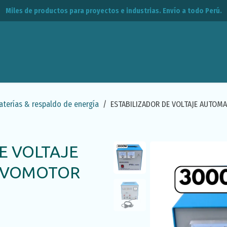
Miles de productos para proyectos e industrias. Envío a todo Perú.
leos
CPE
Contacto
aterías & respaldo de energía
ESTABILIZADOR DE VOLTAJE AUTOM
E VOLTAJE
RVOMOTOR