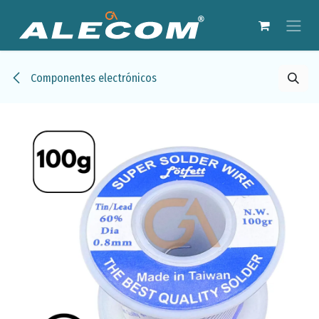
Ir al contenido
Componentes electrónicos