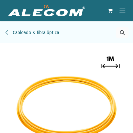
Ir al contenido
Cableado & fibra óptica