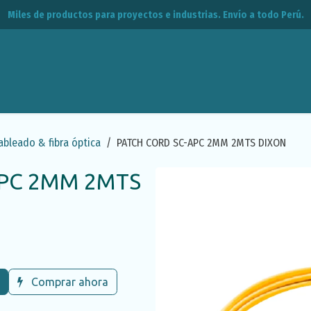
Miles de productos para proyectos e industrias. Envío a todo Perú.
leos
CPE
Contacto
ableado & fibra óptica
PATCH CORD SC-APC 2MM 2MTS DIXON
APC 2MM 2MTS
Comprar ahora