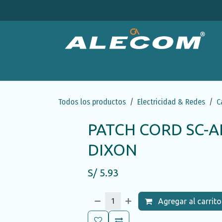
Ir al contenido
Productos
Categorías
Ofertas
Emp
Todos los productos
Electricidad & Redes
C
PATCH CORD SC-
DIXON
S/
5.93
Agregar al carrito