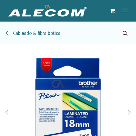
Ir al contenido
Cableado & fibra óptica