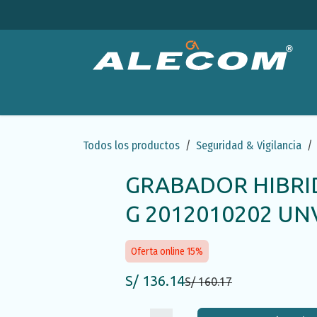
Ir al contenido
Productos
Categorías
Ofertas
Emp
Todos los productos
Seguridad & Vigilancia
GRABADOR HIBRI
G 2012010202 UN
Oferta online 15%
S/
136.14
S/
160.17