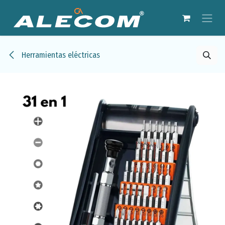
Ir al contenido
Herramientas eléctricas