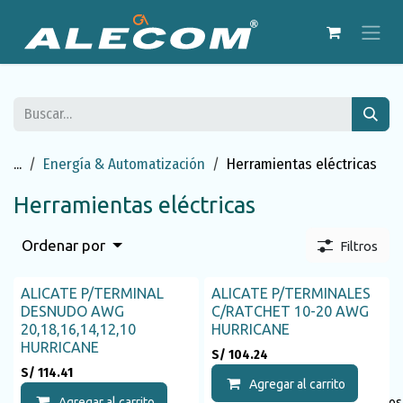
Ir al contenido
...
Energía & Automatización
Herramientas eléctricas
Herramientas eléctricas
Ordenar por
Filtros
ALICATE P/TERMINAL
ALICATE P/TERMINALES
DESNUDO AWG
C/RATCHET 10-20 AWG
20,18,16,14,12,10
HURRICANE
HURRICANE
S/
104.24
S/
114.41
Agregar al carrito
Agregar al carrito
Agregar a la lista de deseos