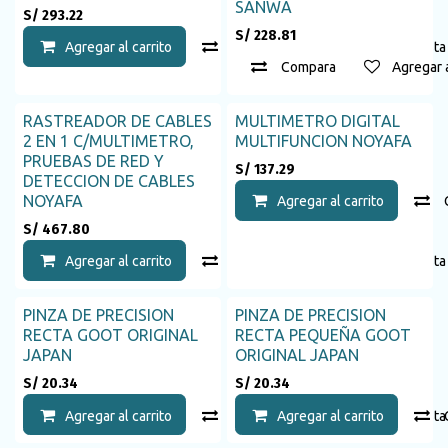
SANWA
S/
293.22
S/
228.81
Agregar al carrito
Compara
Agregar a la list
Compara
Agregar a
RASTREADOR DE CABLES
MULTIMETRO DIGITAL
2 EN 1 C/MULTIMETRO,
MULTIFUNCION NOYAFA
PRUEBAS DE RED Y
S/
137.29
DETECCION DE CABLES
NOYAFA
Agregar al carrito
S/
467.80
Agregar al carrito
Compara
Agregar a la list
PINZA DE PRECISION
PINZA DE PRECISION
RECTA GOOT ORIGINAL
RECTA PEQUEÑA GOOT
JAPAN
ORIGINAL JAPAN
S/
20.34
S/
20.34
Agregar al carrito
Compara
Agregar al carrito
Agregar a la list