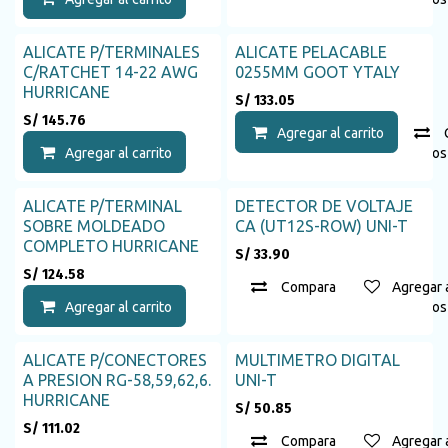
ALICATE P/TERMINALES
ALICATE PELACABLE
C/RATCHET 14-22 AWG
0255MM GOOT YTALY
HURRICANE
S/
133.05
S/
145.76
Agregar al carrito
Agregar al carrito
Agregar a la lista de deseos
ALICATE P/TERMINAL
DETECTOR DE VOLTAJE
Agotado
SOBRE MOLDEADO
CA (UT12S-ROW) UNI-T
COMPLETO HURRICANE
S/
33.90
S/
124.58
Compara
Agregar a
Agregar al carrito
Agregar a la lista de deseos
ALICATE P/CONECTORES
MULTIMETRO DIGITAL
Agotado
Agotado
A PRESION RG-58,59,62,6.
UNI-T
HURRICANE
S/
50.85
S/
111.02
Compara
Agregar a