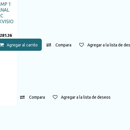
3MP 1
ANAL
VC
KVISIO
281.36
 a la lista de deseos
Agregar al carrito
Compara
Agregar a la lista de de
carrito
Compara
Agregar a la lista de deseos