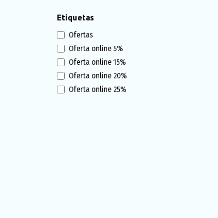
ZKTECO
Etiquetas
MENNEKES
LEVITON
Ofertas
FORZA
Oferta online 5%
NEXXT
Oferta online 15%
HIKVISION
Oferta online 20%
PANDUIT
Oferta online 25%
DAHUA
EZVIZ
IMOU
KAISE
TAPO
VIGI TP-LINK
DIXON
MACROLED
LS