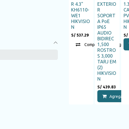
R 4.3"
EXTERIO
1.
KH6110-
R
C
WE1
SOPORT
P
HIKVISIO
A PoE
HI
N
IP65
N
AUDIO
S/
537.29
S/
BIDIREC
1,500
Compara
Agregar
ROSTRO
S 3,000
TARJ EM
(2)
HIKVISIO
N
S/
439.83
Agregar al 