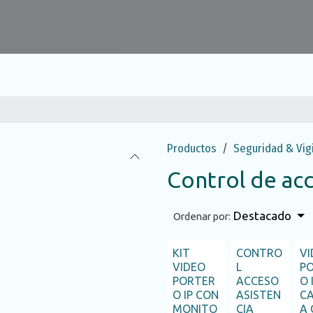
Productos
Seguridad & Vigi
Control de ac
Destacado
Ordenar por:
KIT
CONTRO
VI
Agotado
VIDEO
L
P
PORTER
ACCESO
O 
O IP CON
ASISTEN
C
MONITO
CIA
A 