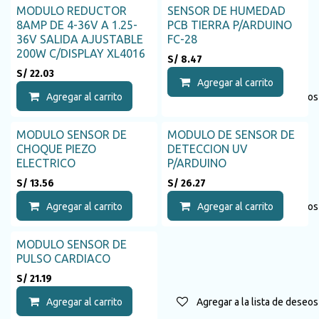
MODULO REDUCTOR
SENSOR DE HUMEDAD
8AMP DE 4-36V A 1.25-
PCB TIERRA P/ARDUINO
36V SALIDA AJUSTABLE
FC-28
200W C/DISPLAY XL4016
S/
8.47
S/
22.03
Agregar al carrito
Agregar al carrito
Agregar a la lista de deseos
MODULO SENSOR DE
MODULO DE SENSOR DE
CHOQUE PIEZO
DETECCION UV
ELECTRICO
P/ARDUINO
S/
13.56
S/
26.27
Agregar al carrito
Agregar a la lista de deseos
Agregar al carrito
MODULO SENSOR DE
PULSO CARDIACO
S/
21.19
Agregar al carrito
Agregar a la lista de deseos