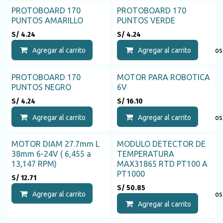
PROTOBOARD 170
PROTOBOARD 170
PUNTOS AMARILLO
PUNTOS VERDE
S/
4.24
S/
4.24
Agregar al carrito
Agregar a la lista de deseos
Agregar al carrito
PROTOBOARD 170
MOTOR PARA ROBOTICA
PUNTOS NEGRO
6V
S/
4.24
S/
16.10
Agregar al carrito
Agregar a la lista de deseos
Agregar al carrito
MOTOR DIAM 27.7mm L
MODULO DETECTOR DE
38mm 6-24V ( 6,455 a
TEMPERATURA
13,147 RPM)
MAX31865 RTD PT100 A
PT1000
S/
12.71
S/
50.85
Agregar al carrito
Agregar a la lista de deseos
Agregar al carrito