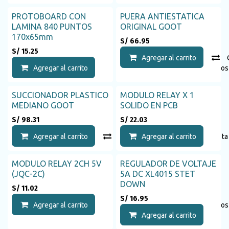
PROTOBOARD CON
PUERA ANTIESTATICA
LAMINA 840 PUNTOS
ORIGINAL GOOT
170x65mm
S/
66.95
S/
15.25
Agregar al carrito
Agregar al carrito
Agregar a la lista de deseos
SUCCIONADOR PLASTICO
MODULO RELAY X 1
MEDIANO GOOT
SOLIDO EN PCB
S/
98.31
S/
22.03
Agregar al carrito
Compara
Agregar al carrito
Agregar a la list
MODULO RELAY 2CH 5V
REGULADOR DE VOLTAJE
(JQC-2C)
5A DC XL4015 STET
DOWN
S/
11.02
S/
16.95
Agregar al carrito
Agregar a la lista de deseos
Agregar al carrito