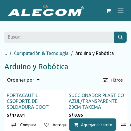
Ir al contenido
...
Computación & Tecnología
Arduino y Robótica
Arduino y Robótica
Ordenar por
Filtros
PORTACAUTIL
SUCCIONADOR PLASTICO
Agotado
CSOPORTE DE
AZUL/TRANSPARENTE
SOLDADURA GOOT
20CM TAKEMA
S/
178.81
S/
0.85
Compara
Agregar a la lista de deseos
Agregar al carrito