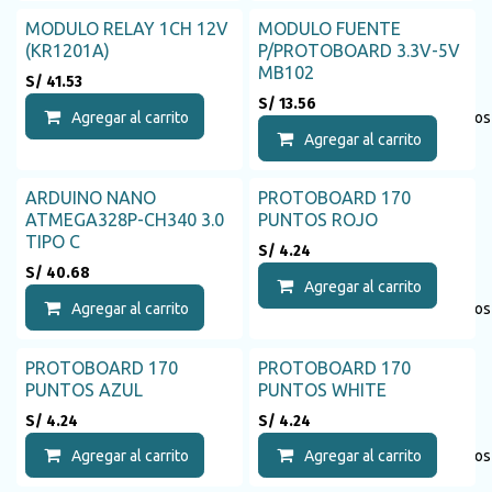
MODULO RELAY 1CH 12V
MODULO FUENTE
(KR1201A)
P/PROTOBOARD 3.3V-5V
MB102
S/
41.53
S/
13.56
Agregar al carrito
Agregar a la lista de deseos
Agregar al carrito
ARDUINO NANO
PROTOBOARD 170
ATMEGA328P-CH340 3.0
PUNTOS ROJO
TIPO C
S/
4.24
S/
40.68
Agregar al carrito
Agregar al carrito
Agregar a la lista de deseos
PROTOBOARD 170
PROTOBOARD 170
PUNTOS AZUL
PUNTOS WHITE
S/
4.24
S/
4.24
Agregar al carrito
Agregar a la lista de deseos
Agregar al carrito