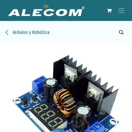
Ir al contenido
Arduino y Robótica