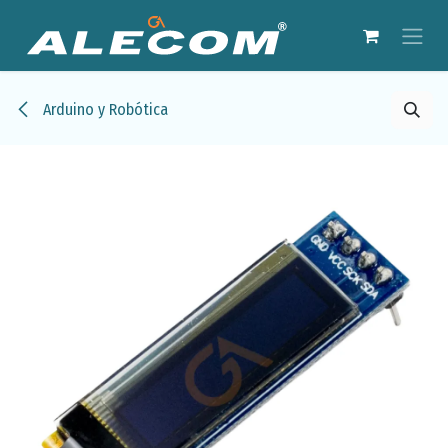
Ir al contenido
Arduino y Robótica