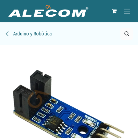
Ir al contenido
Arduino y Robótica