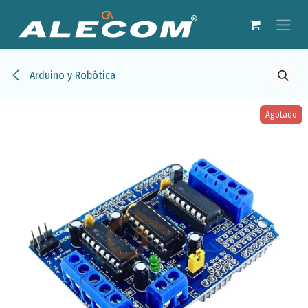
Ir al contenido
Arduino y Robótica
Agotado