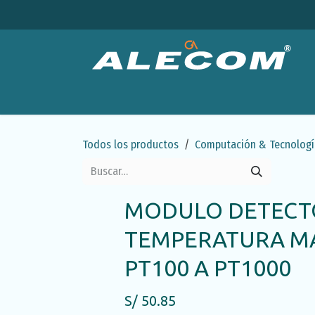
Ir al contenido
Productos
Categorías
Ofertas
Emp
Todos los productos
Computación & Tecnologí
MODULO DETECT
TEMPERATURA MA
PT100 A PT1000
S/
50.85