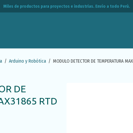
Miles de productos para proyectos e industrias. Envío a todo Perú.
leos
CPE
Contacto
a
Arduino y Robótica
MODULO DETECTOR DE TEMPERATURA MAX3
OR DE
X31865 RTD