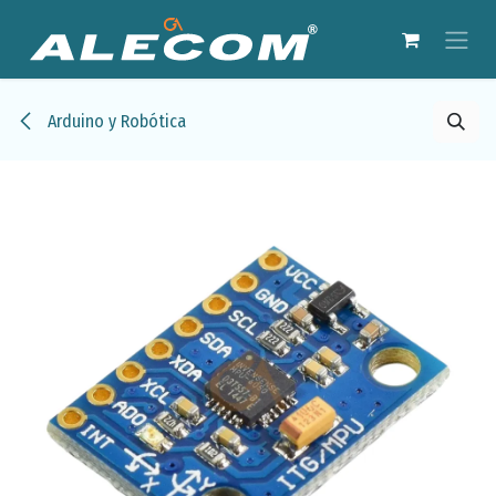
Ir al contenido
Arduino y Robótica